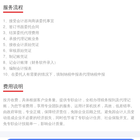
服务流程
1、接受会计咨询商谈委托事宜
2、签订书面委托合同
3、结算委托代理费用
4、承接代理记账业务
5、接收会计原始凭证
6、审核原始凭证
7、制记账凭证
8、记会计账簿（财务软件录入）
9、编制会计报表
10、在委托人有需要的情况下，填制纳税申报表代理纳税申报
费用说明
按月收费，具体根据客户业务量。提供专职会计，全程办理税务报到及代理记
账，为您节省费用，享用专业团队的服务。运用计算机技术，高效，低差错率。
由政府审批，专业正规，保障经济责任，免除企业后顾之忧。避免因会计人员变
动造成企业不必要的经济损失，同时也节省了专职会计住房、社会保险开支。避
免专职会计技能单一，影响会计质量。